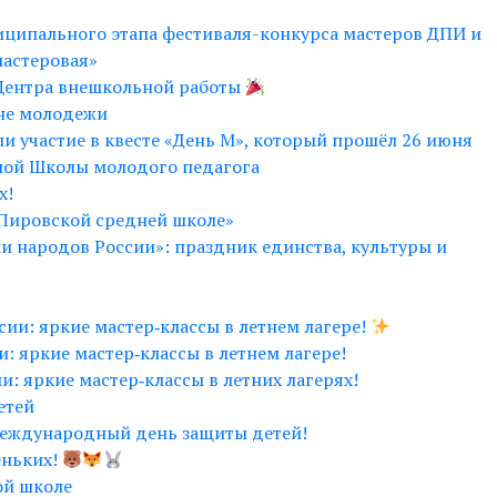
ципального этапа фестиваля-конкурса мастеров ДПИ и
мастеровая»
Центра внешкольной работы
Дне молодежи
и участие в квесте «День М», который прошёл 26 июня
ной Школы молодого педагога
х!
 Пировской средней школе»
 народов России»: праздник единства, культуры и
ии: яркие мастер‑классы в летнем лагере!
: яркие мастер‑классы в летнем лагере!
: яркие мастер‑классы в летних лагерях!
етей
Международный день защиты детей!
еньких!
ой школе