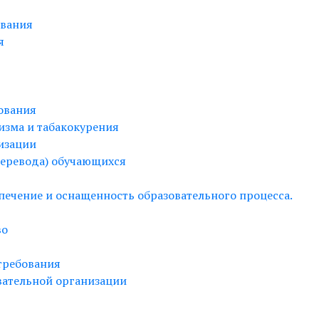
ования
я
ования
изма и табакокурения
изации
перевода) обучающихся
печение и оснащенность образовательного процесса.
во
требования
вательной организации