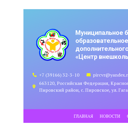
Муниципальное 
образовательно
дополнительного
«Центр внешколь
+7 (39166) 32-3-10
pircvr@yandex.
663120, Российская Федерация, Красно
Пировский район, с. Пировское, ул. Гага
ГЛАВНАЯ
НОВОСТИ