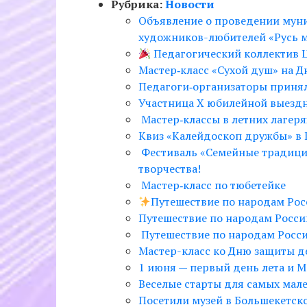
Рубрика:
Новости
Объявление о проведении муни
художников-любителей «Русь 
Педагогический коллектив 
Мастер‑класс «Сухой душ» на 
Педагоги‑организаторы принял
Участница Х юбилейной выезд
Мастер‑классы в летних лагеря
Квиз «Калейдоскоп дружбы» в
Фестиваль «Семейные традиции
творчества!
Мастер‑класс по тюбетейке
Путешествие по народам Росс
Путешествие по народам России
Путешествие по народам России
Мастер-класс ко Дню защиты д
1 июня — первый день лета и 
Веселые старты для самых мал
Посетили музей в Большекетск